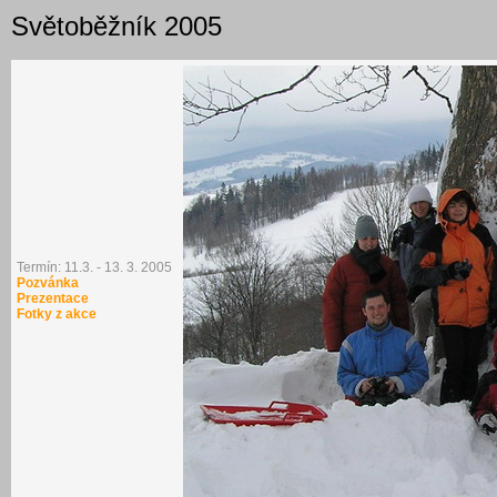
Světoběžník 2005
Termín: 11.3. - 13. 3. 2005
Pozvánka
Prezentace
Fotky z akce